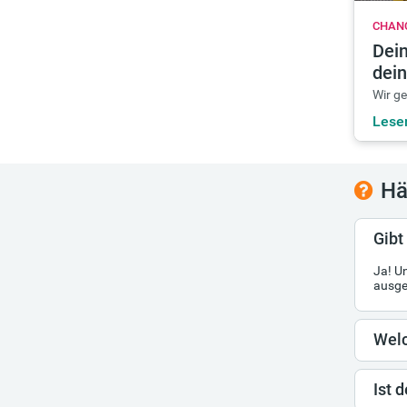
CHAN
Dein
dei
Wir ge
Lese
Hä
Gibt
Ja! U
ausge
Welc
Ist 