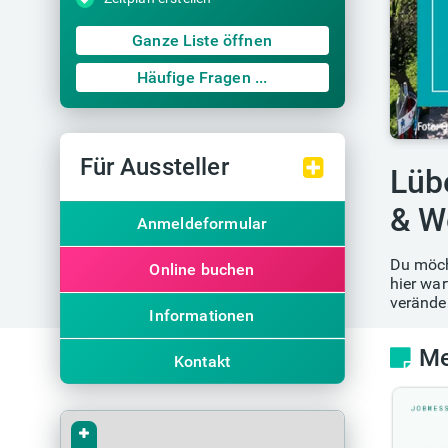
Ganze Liste öffnen
Häufige Fragen ...
Für Aussteller
Lüb
& W
Anmeldeformular
Du möch
Online buchen
hier war
verände
Informationen
Me
Kontakt