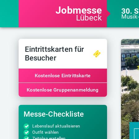
Jobmesse
30. 
Lübeck
Musik-
Eintrittskarten für
Besucher
Kostenlose Eintrittskarte
Kostenlose Gruppenanmeldung
Messe-Checkliste
Lebenslauf aktualisieren
Outfit wählen
Zeitplan erstellen