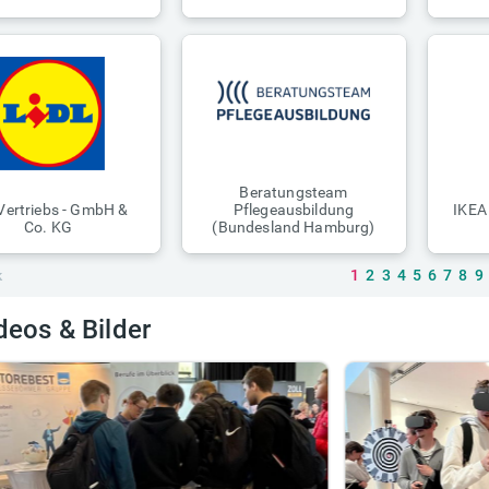
Beratungsteam
 Vertriebs - GmbH &
Pflegeausbildung
IKEA
Co. KG
(Bundesland Hamburg)
k
1
2
3
4
5
6
7
8
9
deos & Bilder