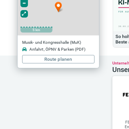
5 km
So hol
Beste 
Musik- und Kongresshalle (MuK)
Anfahrt, ÖPNV & Parken (PDF)
Route planen
Unterne
Unse
F
En