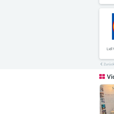
Lidl
Zurüc
Vi