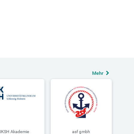
Mehr
UKSH Akademie
asf gmbh